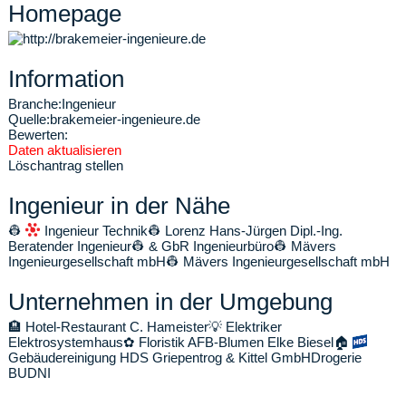
Homepage
Information
Branche:
Ingenieur
Quelle:
brakemeier-ingenieure.de
Bewerten:
Daten aktualisieren
Löschantrag stellen
Ingenieur in der Nähe
👷
Ingenieur Technik
👷
Lorenz Hans-Jürgen Dipl.-Ing.
Beratender Ingenieur
👷
& GbR Ingenieurbüro
👷
Mävers
Ingenieurgesellschaft mbH
👷
Mävers Ingenieurgesellschaft mbH
Unternehmen in der Umgebung
🏨
Hotel-Restaurant C. Hameister
💡
Elektriker
Elektrosystemhaus
✿
Floristik AFB-Blumen Elke Biesel
🏠
Gebäudereinigung HDS Griepentrog & Kittel GmbH
Drogerie
BUDNI