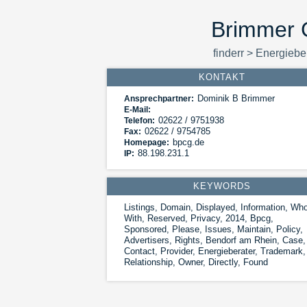
Brimmer G
finderr
>
Energiebe
KONTAKT
Dominik B Brimmer
Ansprechpartner:
E-Mail:
02622 / 9751938
Telefon:
02622 / 9754785
Fax:
bpcg.de
Homepage:
88.198.231.1
IP:
KEYWORDS
Listings, Domain, Displayed, Information, Who
With, Reserved, Privacy, 2014, Bpcg,
Sponsored, Please, Issues, Maintain, Policy,
Advertisers, Rights, Bendorf am Rhein, Case,
Contact, Provider, Energieberater, Trademark,
Relationship, Owner, Directly, Found