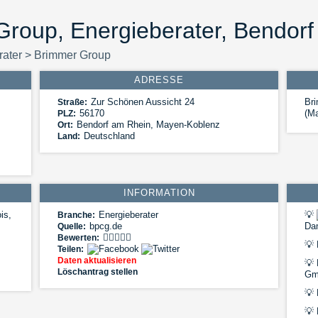
roup, Energieberater, Bendor
rater
>
Brimmer Group
ADRESSE
Zur Schönen Aussicht 24
Br
Straße:
56170
(Ma
PLZ:
Bendorf am Rhein
,
Mayen-Koblenz
Ort:
Deutschland
Land:
INFORMATION
is,
Energieberater
💡
Branche:
bpcg.de
Da
Quelle:
Bewerten:
💡
Teilen:
Daten aktualisieren
💡
Löschantrag stellen
Gm
💡
💡