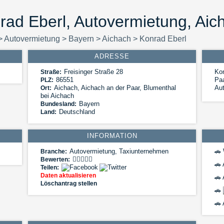
rad Eberl, Autovermietung, Aic
>
Autovermietung
>
Bayern
>
Aichach
>
Konrad Eberl
ADRESSE
Freisinger Straße 28
Kon
Straße:
86551
Paa
PLZ:
Aichach
,
Aichach an der Paar, Blumenthal
Aut
Ort:
bei Aichach
Bayern
Bundesland:
Deutschland
Land:
INFORMATION
Autovermietung, Taxiunternehmen
🚗
Branche:
Bewerten:
🚗
Teilen:
Daten aktualisieren
🚗
Löschantrag stellen
🚗
🚗