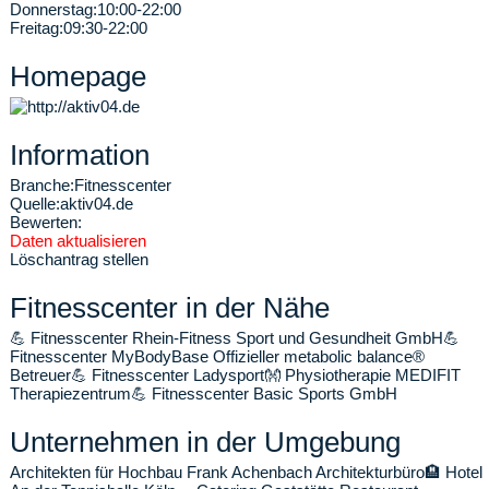
Donnerstag:
10:00-22:00
Freitag:
09:30-22:00
Homepage
Information
Branche:
Fitnesscenter
Quelle:
aktiv04.de
Bewerten:
Daten aktualisieren
Löschantrag stellen
Fitnesscenter in der Nähe
💪
Fitnesscenter Rhein-Fitness Sport und Gesundheit GmbH
💪
Fitnesscenter MyBodyBase Offizieller metabolic balance®
Betreuer
💪
Fitnesscenter Ladysport
👐
Physiotherapie MEDIFIT
Therapiezentrum
💪
Fitnesscenter Basic Sports GmbH
Unternehmen in der Umgebung
Architekten für Hochbau Frank Achenbach Architekturbüro
🏨
Hotel