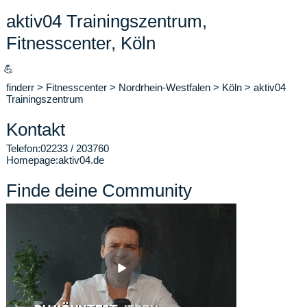
aktiv04 Trainingszentrum,
Fitnesscenter, Köln
💪
finderr
>
Fitnesscenter
>
Nordrhein-Westfalen
>
Köln
>
aktiv04
Trainingszentrum
Kontakt
Telefon:
02233 / 203760
Homepage:
aktiv04.de
Finde deine Community