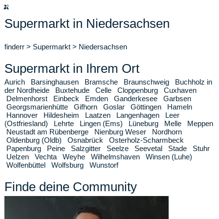
🍌
Supermarkt in Niedersachsen
finderr
>
Supermarkt
>
Niedersachsen
Supermarkt in Ihrem Ort
Aurich
Barsinghausen
Bramsche
Braunschweig
Buchholz in
der Nordheide
Buxtehude
Celle
Cloppenburg
Cuxhaven
Delmenhorst
Einbeck
Emden
Ganderkesee
Garbsen
Georgsmarienhütte
Gifhorn
Goslar
Göttingen
Hameln
Hannover
Hildesheim
Laatzen
Langenhagen
Leer
(Ostfriesland)
Lehrte
Lingen (Ems)
Lüneburg
Melle
Meppen
Neustadt am Rübenberge
Nienburg Weser
Nordhorn
Oldenburg (Oldb)
Osnabrück
Osterholz-Scharmbeck
Papenburg
Peine
Salzgitter
Seelze
Seevetal
Stade
Stuhr
Uelzen
Vechta
Weyhe
Wilhelmshaven
Winsen (Luhe)
Wolfenbüttel
Wolfsburg
Wunstorf
Finde deine Community