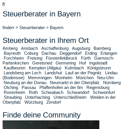
📓
Steuerberater in Bayern
finderr
>
Steuerberater
>
Bayern
Steuerberater in Ihrem Ort
Amberg
Ansbach
Aschaffenburg
Augsburg
Bamberg
Bayreuth
Coburg
Dachau
Deggendorf
Erding
Erlangen
Forchheim
Freising
Fürstenfeldbruck
Fürth
Garmisch-
Partenkirchen
Geretsried
Germering
Hof
Ingolstadt
Kaufbeuren
Kempten (Allgäu)
Kulmbach
Königsbrunn
Landsberg am Lech
Landshut
Lauf an der Pegnitz
Lindau
(Bodensee)
Memmingen
Monheim
München
Neu-Ulm
Neuburg an der Donau
Neumarkt in der Oberpfalz
Nürnberg
Olching
Passau
Pfaffenhofen an der Ilm
Regensburg
Rosenheim
Roth
Schwabach
Schwandorf
Schweinfurt
Straubing
Unterhaching
Unterschleißheim
Weiden in der
Oberpfalz
Würzburg
Zirndorf
Finde deine Community