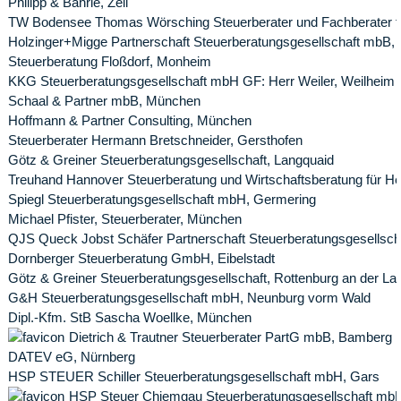
Philipp & Bährle, Zell
TW Bodensee Thomas Wörsching Steuerberater und Fachberater für
Holzinger+Migge Partnerschaft Steuerberatungsgesellschaft mbB
Steuerberatung Floßdorf, Monheim
KKG Steuerberatungsgesellschaft mbH GF: Herr Weiler, Weilheim
Schaal & Partner mbB, München
Hoffmann & Partner Consulting, München
Steuerberater Hermann Bretschneider, Gersthofen
Götz & Greiner Steuerberatungsgesellschaft, Langquaid
Treuhand Hannover Steuerberatung und Wirtschaftsberatung für 
Spiegl Steuerberatungsgesellschaft mbH, Germering
Michael Pfister, Steuerberater, München
QJS Queck Jobst Schäfer Partnerschaft Steuerberatungsgesellsch
Dornberger Steuerberatung GmbH, Eibelstadt
Götz & Greiner Steuerberatungsgesellschaft, Rottenburg an der La
G&H Steuerberatungsgesellschaft mbH, Neunburg vorm Wald
Dipl.-Kfm. StB Sascha Woellke, München
Dietrich & Trautner Steuerberater PartG mbB, Bamberg
DATEV eG, Nürnberg
HSP STEUER Schiller Steuerberatungsgesellschaft mbH, Gars
HSP Steuer Chiemgau Steuerberatungsgesellschaft mbH