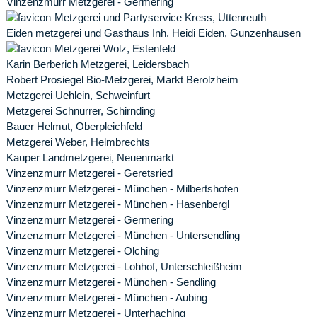
Vinzenzmurr Metzgerei - Germering
Metzgerei und Partyservice Kress, Uttenreuth
Eiden metzgerei und Gasthaus Inh. Heidi Eiden, Gunzenhausen
Metzgerei Wolz, Estenfeld
Karin Berberich Metzgerei, Leidersbach
Robert Prosiegel Bio-Metzgerei, Markt Berolzheim
Metzgerei Uehlein, Schweinfurt
Metzgerei Schnurrer, Schirnding
Bauer Helmut, Oberpleichfeld
Metzgerei Weber, Helmbrechts
Kauper Landmetzgerei, Neuenmarkt
Vinzenzmurr Metzgerei - Geretsried
Vinzenzmurr Metzgerei - München - Milbertshofen
Vinzenzmurr Metzgerei - München - Hasenbergl
Vinzenzmurr Metzgerei - Germering
Vinzenzmurr Metzgerei - München - Untersendling
Vinzenzmurr Metzgerei - Olching
Vinzenzmurr Metzgerei - Lohhof, Unterschleißheim
Vinzenzmurr Metzgerei - München - Sendling
Vinzenzmurr Metzgerei - München - Aubing
Vinzenzmurr Metzgerei - Unterhaching