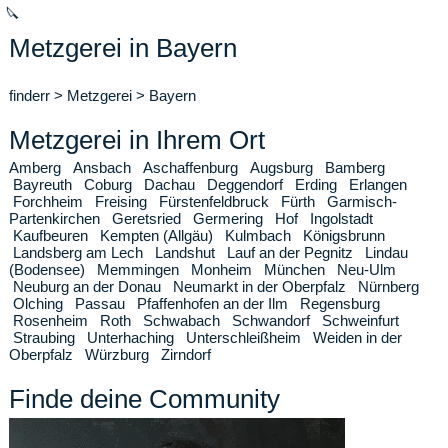
🔪
Metzgerei in Bayern
finderr
>
Metzgerei
>
Bayern
Metzgerei in Ihrem Ort
Amberg
Ansbach
Aschaffenburg
Augsburg
Bamberg
Bayreuth
Coburg
Dachau
Deggendorf
Erding
Erlangen
Forchheim
Freising
Fürstenfeldbruck
Fürth
Garmisch-
Partenkirchen
Geretsried
Germering
Hof
Ingolstadt
Kaufbeuren
Kempten (Allgäu)
Kulmbach
Königsbrunn
Landsberg am Lech
Landshut
Lauf an der Pegnitz
Lindau
(Bodensee)
Memmingen
Monheim
München
Neu-Ulm
Neuburg an der Donau
Neumarkt in der Oberpfalz
Nürnberg
Olching
Passau
Pfaffenhofen an der Ilm
Regensburg
Rosenheim
Roth
Schwabach
Schwandorf
Schweinfurt
Straubing
Unterhaching
Unterschleißheim
Weiden in der
Oberpfalz
Würzburg
Zirndorf
Finde deine Community