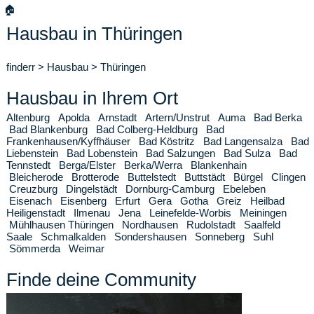
🏠
Hausbau in Thüringen
finderr
>
Hausbau
>
Thüringen
Hausbau in Ihrem Ort
Altenburg
Apolda
Arnstadt
Artern/Unstrut
Auma
Bad Berka
Bad Blankenburg
Bad Colberg-Heldburg
Bad
Frankenhausen/Kyffhäuser
Bad Köstritz
Bad Langensalza
Bad
Liebenstein
Bad Lobenstein
Bad Salzungen
Bad Sulza
Bad
Tennstedt
Berga/Elster
Berka/Werra
Blankenhain
Bleicherode
Brotterode
Buttelstedt
Buttstädt
Bürgel
Clingen
Creuzburg
Dingelstädt
Dornburg-Camburg
Ebeleben
Eisenach
Eisenberg
Erfurt
Gera
Gotha
Greiz
Heilbad
Heiligenstadt
Ilmenau
Jena
Leinefelde-Worbis
Meiningen
Mühlhausen Thüringen
Nordhausen
Rudolstadt
Saalfeld
Saale
Schmalkalden
Sondershausen
Sonneberg
Suhl
Sömmerda
Weimar
Finde deine Community