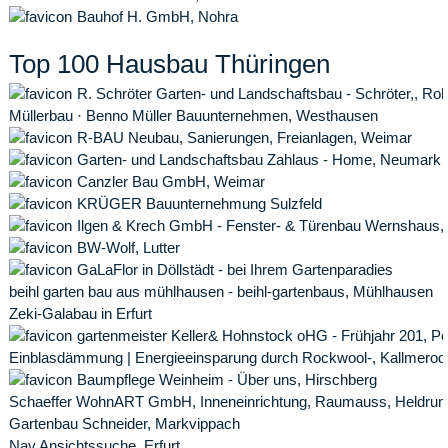
Bauhof H. GmbH, Nohra
Top 100 Hausbau Thüringen
R. Schröter Garten- und Landschaftsbau - Schröter,, Roh
Müllerbau · Benno Müller Bauunternehmen, Westhausen
R-BAU Neubau, Sanierungen, Freianlagen, Weimar
Garten- und Landschaftsbau Zahlaus - Home, Neumark
Canzler Bau GmbH, Weimar
KRÜGER Bauunternehmung Sulzfeld
Ilgen & Krech GmbH - Fenster- & Türenbau Wernshaus,
BW-Wolf, Lutter
GaLaFlor in Döllstädt - bei Ihrem Gartenparadies
beihl garten bau aus mühlhausen - beihl-gartenbaus, Mühlhausen
Zeki-Galabau in Erfurt
gartenmeister Keller& Hohnstock oHG - Frühjahr 201, P
Einblasdämmung | Energieeinsparung durch Rockwool-, Kallmerod
Baumpflege Weinheim - Über uns, Hirschberg
Schaeffer WohnART GmbH, Inneneinrichtung, Raumauss, Heldrun
Gartenbau Schneider, Markvippach
Nav Ansichtssuche, Erfurt