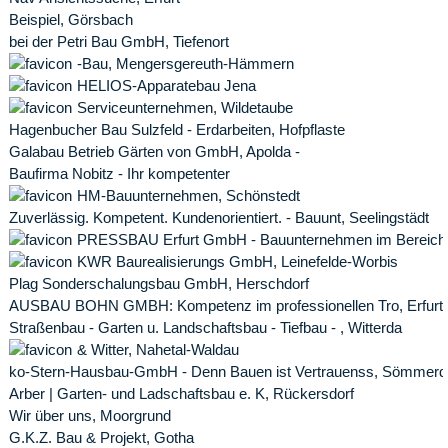
Beispiel, Görsbach
bei der Petri Bau GmbH, Tiefenort
-Bau, Mengersgereuth-Hämmern
HELIOS-Apparatebau Jena
Serviceunternehmen, Wildetaube
Hagenbucher Bau Sulzfeld - Erdarbeiten, Hofpflaste
Galabau Betrieb Gärten von GmbH, Apolda -
Baufirma Nobitz - Ihr kompetenter
HM-Bauunternehmen, Schönstedt
Zuverlässig. Kompetent. Kundenorientiert. - Bauunt, Seelingstädt
PRESSBAU Erfurt GmbH - Bauunternehmen im Bereich
KWR Baurealisierungs GmbH, Leinefelde-Worbis
Plag Sonderschalungsbau GmbH, Herschdorf
AUSBAU BOHN GMBH: Kompetenz im professionellen Tro, Erfurt
Straßenbau - Garten u. Landschaftsbau - Tiefbau - , Witterda
& Witter, Nahetal-Waldau
ko-Stern-Hausbau-GmbH - Denn Bauen ist Vertrauenss, Sömmerd
Arber | Garten- und Ladschaftsbau e. K, Rückersdorf
Wir über uns, Moorgrund
G.K.Z. Bau & Projekt, Gotha