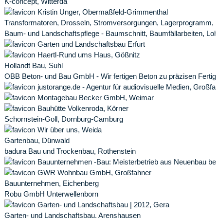
K-concept, Witterda
Kristin Unger, Obermaßfeld-Grimmenthal
Transformatoren, Drosseln, Stromversorgungen, Lagerprogramm, V
Baum- und Landschaftspflege - Baumschnitt, Baumfällarbeiten, Lo
Garten und Landschaftsbau Erfurt
Haertl-Rund ums Haus, Gößnitz
Hollandt Bau, Suhl
OBB Beton- und Bau GmbH - Wir fertigen Beton zu präzisen Fertigte
justorange.de - Agentur für audiovisuelle Medien, Großfa
Montagebau Becker GmbH, Weimar
Bauhütte Volkenroda, Körner
Schornstein-Goll, Dornburg-Camburg
Wir über uns, Weida
Gartenbau, Dünwald
badura Bau und Trockenbau, Rothenstein
Bauunternehmen -Bau: Meisterbetrieb aus Neuenbau bei
GWR Wohnbau GmbH, Großfahner
Bauunternehmen, Eichenberg
Robu GmbH Unterwellenborn
Garten- und Landschaftsbau | 2012, Gera
Garten- und Landschaftsbau, Arenshausen