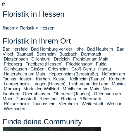
✿
Floristik in Hessen
finderr
>
Floristik
>
Hessen
Floristik in Ihrem Ort
Bad Hersfeld
Bad Homburg vor der Höhe
Bad Nauheim
Bad
Vilbel
Baunatal
Bensheim
Butzbach
Darmstadt
Dietzenbach
Dillenburg
Dreieich
Frankfurt am Main
Friedberg
Friedberg (Hessen)
Friedrichsdorf
Fulda
Gelnhausen
Gießen
Griesheim
Groß-Gerau
Hanau
Hattersheim am Main
Heppenheim (Bergstraße)
Hofheim am
Taunus
Idstein
Karben
Kassel
Kelkheim (Taunus)
Korbach
Lampertheim
Langen (Hessen)
Limburg an der Lahn
Maintal
Marburg
Mörfelden-Walldorf
Mühlheim am Main
Neu-
Isenburg
Obertshausen
Oberursel (Taunus)
Offenbach am
Main
Pfungstadt
Riedstadt
Rodgau
Rödermark
Rüsselsheim
Taunusstein
Viernheim
Weiterstadt
Wetzlar
Wiesbaden
Finde deine Community