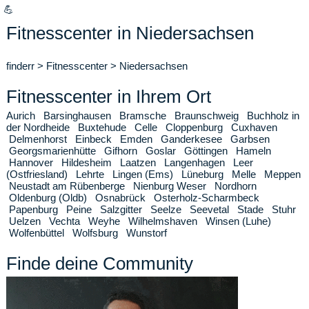
💪
Fitnesscenter in Niedersachsen
finderr
>
Fitnesscenter
>
Niedersachsen
Fitnesscenter in Ihrem Ort
Aurich
Barsinghausen
Bramsche
Braunschweig
Buchholz in
der Nordheide
Buxtehude
Celle
Cloppenburg
Cuxhaven
Delmenhorst
Einbeck
Emden
Ganderkesee
Garbsen
Georgsmarienhütte
Gifhorn
Goslar
Göttingen
Hameln
Hannover
Hildesheim
Laatzen
Langenhagen
Leer
(Ostfriesland)
Lehrte
Lingen (Ems)
Lüneburg
Melle
Meppen
Neustadt am Rübenberge
Nienburg Weser
Nordhorn
Oldenburg (Oldb)
Osnabrück
Osterholz-Scharmbeck
Papenburg
Peine
Salzgitter
Seelze
Seevetal
Stade
Stuhr
Uelzen
Vechta
Weyhe
Wilhelmshaven
Winsen (Luhe)
Wolfenbüttel
Wolfsburg
Wunstorf
Finde deine Community