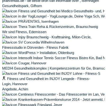
praeventas.de - de beste bron van informatie over , Isernhagen
Gesundheitspark, Gifhorn
Fitness und Gesundheit bei Medico Gesundheits- und, 
in der YogiLounge! - YogiLounge.de, Deine Yoga Sch, Wo
PRÄVENTAS, Isernhagen
Thera Train Reha & Rückenzentrum, Braunschweig
Wir sind Fitness, Edemissen
Injoy Braunschweig - Krafttraining, Milon-Circle,
SV Concordia Wilhelmshaven
Fitnessstudio in Dörverden - Fitness Fabrik
WordPress > Installation, Oldenburg
Intensofit Indoor Tennis Soccer Fitness Bistro Kin, Bad 
Cougar, Hannover
MEDI4 Gesundheitskomplex | Kompetenzzentrum für Ge, Bramsc
Fitness und Gesundheit bei INJOY Lohne - Fitness-S
Fitness und Gesundheit im INJOY Lengede - Fitness-
Login, Hannover
Angebote, Achim
Centiness Fitnesscenter - Das Fitnesscenter im Lan, Ve
Krankenkassen-Präventionskurse 2014 - Jetzt anmeld, 
Fitnesspark Friesland, Jever