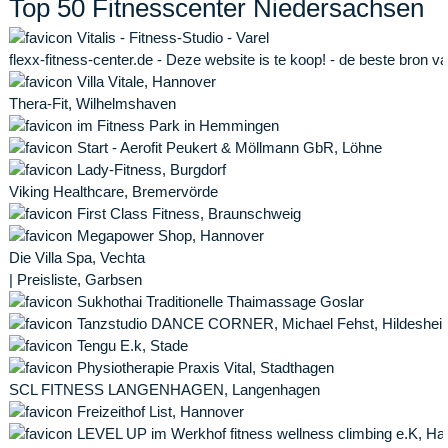
Top 50 Fitnesscenter Niedersachsen
Vitalis - Fitness-Studio - Varel
flexx-fitness-center.de - Deze website is te koop! - de beste bron van
Villa Vitale, Hannover
Thera-Fit, Wilhelmshaven
im Fitness Park in Hemmingen
Start - Aerofit Peukert & Möllmann GbR, Löhne
Lady-Fitness, Burgdorf
Viking Healthcare, Bremervörde
First Class Fitness, Braunschweig
Megapower Shop, Hannover
Die Villa Spa, Vechta
| Preisliste, Garbsen
Sukhothai Traditionelle Thaimassage Goslar
Tanzstudio DANCE CORNER, Michael Fehst, Hildeshei
Tengu E.k, Stade
Physiotherapie Praxis Vital, Stadthagen
SCL FITNESS LANGENHAGEN, Langenhagen
Freizeithof List, Hannover
LEVEL UP im Werkhof fitness wellness climbing e.K, Ha