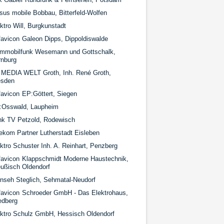
sus mobile Bobbau, Bitterfeld-Wolfen
ktro Will, Burgkunstadt
Galeon Dipps, Dippoldiswalde
ammobilfunk Wesemann und Gottschalk,
rnburg
MEDIA WELT Groth, Inh. René Groth,
esden
EP:Göttert, Siegen
:Osswald, Laupheim
nk TV Petzold, Rodewisch
ekom Partner Lutherstadt Eisleben
ktro Schuster Inh. A. Reinhart, Penzberg
Klappschmidt Moderne Haustechnik,
ußisch Oldendorf
nseh Steglich, Sehmatal-Neudorf
Schroeder GmbH - Das Elektrohaus,
edberg
ektro Schulz GmbH, Hessisch Oldendorf