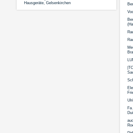
Hausgeräte, Gelsenkirchen
Ben
Vo
Ber
(Ha
Rad
Ra
Med
Br
LUN
|TC
Sa
Sch
Ele
Fri
Ulr
Fa.
Du
aud
Ro
Di