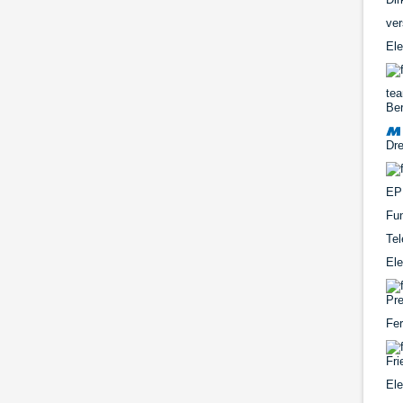
ver
Ele
te
Be
Dr
EP
Fu
Tel
Ele
Pre
Fer
Fri
El