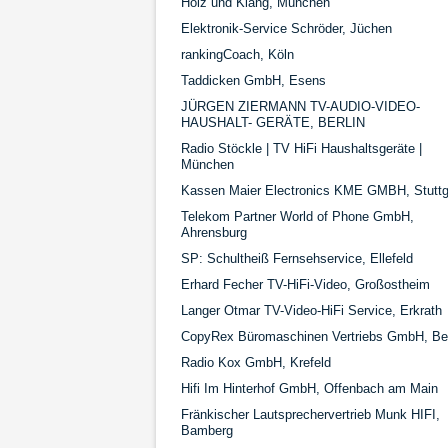
Holz und Klang, München
Elektronik-Service Schröder, Jüchen
rankingCoach, Köln
Taddicken GmbH, Esens
JÜRGEN ZIERMANN TV-AUDIO-VIDEO-
HAUSHALT- GERÄTE, BERLIN
Radio Stöckle | TV HiFi Haushaltsgeräte |
München
Kassen Maier Electronics KME GMBH, Stuttg
Telekom Partner World of Phone GmbH,
Ahrensburg
SP: Schultheiß Fernsehservice, Ellefeld
Erhard Fecher TV-HiFi-Video, Großostheim
Langer Otmar TV-Video-HiFi Service, Erkrath
CopyRex Büromaschinen Vertriebs GmbH, Ber
Radio Kox GmbH, Krefeld
Hifi Im Hinterhof GmbH, Offenbach am Main
Fränkischer Lautsprechervertrieb Munk HIFI,
Bamberg