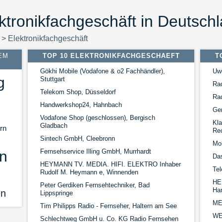
ktronikfachgeschäft in Deutsch
>
Elektronikfachgeschäft
EM
TOP 10 ELEKTRONIKFACHGESCHAEFT
T
Gökhi Mobile (Vodafone & o2 Fachhändler),
Uw
g
Stuttgart
Ra
Telekom Shop, Düsseldorf
Ra
Handwerkshop24, Hahnbach
Ger
Vodafone Shop (geschlossen), Bergisch
Kla
Gladbach
rn
Re
Sintech GmbH, Cleebronn
Mob
Fernsehservice Illing GmbH, Murrhardt
n
Das
HEYMANN TV. MEDIA. HIFI. ELEKTRO Inhaber
Te
Rudolf M. Heymann e, Winnenden
HE
Peter Gerdiken Fernsehtechniker, Bad
Ha
en
Lippspringe
ME
Tim Philipps Radio - Fernseher, Haltern am See
WE
Schlechtweg GmbH u. Co. KG Radio Fernsehen