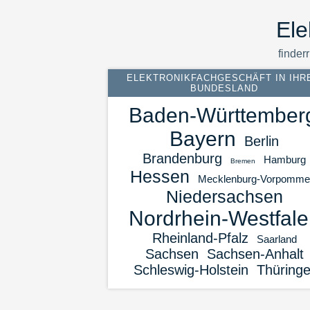
Ele
finderr
ELEKTRONIKFACHGESCHÄFT IN IHR
BUNDESLAND
Baden-Württember
Bayern
Berlin
Brandenburg
Hamburg
Bremen
Hessen
Mecklenburg-Vorpomme
Niedersachsen
Nordrhein-Westfale
Rheinland-Pfalz
Saarland
Sachsen
Sachsen-Anhalt
Schleswig-Holstein
Thüring