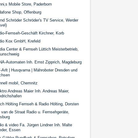
ni‚s Mobile Store, Paderborn
dafone Shop, Offenburg
nd Schröder Schröder's TV Service, Werder
vel)
io-Fernseh-Geschäft Kirchner, Korb
dio Kox GmbH, Krefeld
ia Center & Fernseh Lüttich Meisterbetrieb,
aunschweig
A-Automaten Inh. Ernst Zipprich, Magdeburg
-Arlt | Husqvarna | Mähroboter Dresden und
chsen
nell mobil, Chemnitz
ktro Andreas Maier Inh. Andreas Maier,
edrichshafen
ich Hölting Fernseh & Radio Hölting, Dorsten
 van de Straat Radio u. Fernsehgeräte,
isburg
io & video Fa. Jürgen Lindner Inh. Malte
eder, Essen
rk Gäbler Rundfunk & Fernsehen, Potsdam