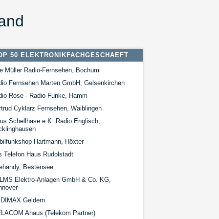
land
OP 50 ELEKTRONIKFACHGESCHAEFT
e Müller Radio-Fernsehen, Bochum
dio Fernsehen Marten GmbH, Gelsenkirchen
dio Rose - Radio Funke, Hamm
trud Cyklarz Fernsehen, Waiblingen
us Schellhase e.K. Radio Englisch,
cklinghausen
ilfunkshop Hartmann, Höxter
 Telefon Haus Rudolstadt
lehandy, Bestensee
LMS Elektro-Anlagen GmbH & Co. KG,
nnover
DIMAX Geldern
LACOM Ahaus (Telekom Partner)