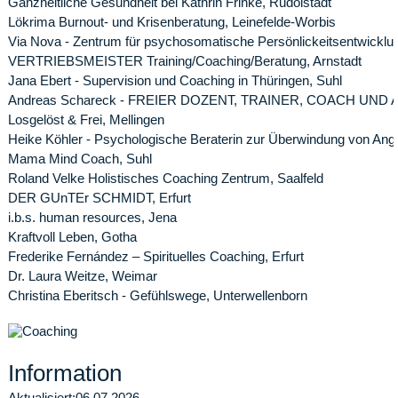
Ganzheitliche Gesundheit bei Kathrin Frinke, Rudolstadt
Lökrima Burnout- und Krisenberatung, Leinefelde-Worbis
Via Nova - Zentrum für psychosomatische Persönlickeitsentwickl
VERTRIEBSMEISTER Training/Coaching/Beratung, Arnstadt
Jana Ebert - Supervision und Coaching in Thüringen, Suhl
Andreas Schareck - FREIER DOZENT, TRAINER, COACH UND A
Losgelöst & Frei, Mellingen
Heike Köhler - Psychologische Beraterin zur Überwindung von An
Mama Mind Coach, Suhl
Roland Velke Holistisches Coaching Zentrum, Saalfeld
DER GUnTEr SCHMIDT, Erfurt
i.b.s. human resources, Jena
Kraftvoll Leben, Gotha
Frederike Fernández – Spirituelles Coaching, Erfurt
Dr. Laura Weitze, Weimar
Christina Eberitsch - Gefühlswege, Unterwellenborn
Information
Aktualisiert:
06.07.2026