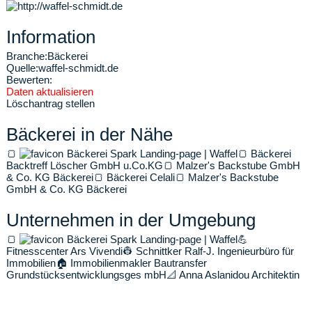
Information
Branche:
Bäckerei
Quelle:
waffel-schmidt.de
Bewerten:
Daten aktualisieren
Löschantrag stellen
Bäckerei in der Nähe
🍞
Bäckerei Spark Landing-page | Waffel
🍞
Bäckerei
Backtreff Löscher GmbH u.Co.KG
🍞
Malzer's Backstube GmbH
& Co. KG Bäckerei
🍞
Bäckerei Celali
🍞
Malzer's Backstube
GmbH & Co. KG Bäckerei
Unternehmen in der Umgebung
🍞
Bäckerei Spark Landing-page | Waffel
💪
Fitnesscenter Ars Vivendi
👷
Schnittker Ralf-J. Ingenieurbüro für
Immobilien
🏠
Immobilienmakler Bautransfer
Grundstücksentwicklungsges mbH
📐
Anna Aslanidou Architektin