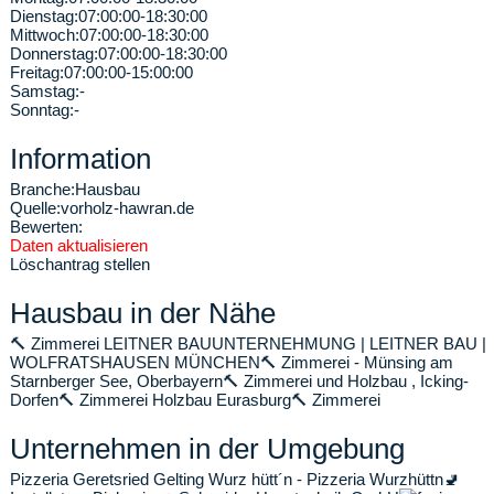
Dienstag:
07:00:00-18:30:00
Mittwoch:
07:00:00-18:30:00
Donnerstag:
07:00:00-18:30:00
Freitag:
07:00:00-15:00:00
Samstag:
-
Sonntag:
-
Information
Branche:
Hausbau
Quelle:
vorholz-hawran.de
Bewerten:
Daten aktualisieren
Löschantrag stellen
Hausbau in der Nähe
🔨
Zimmerei LEITNER BAUUNTERNEHMUNG | LEITNER BAU |
WOLFRATSHAUSEN MÜNCHEN
🔨
Zimmerei - Münsing am
Starnberger See, Oberbayern
🔨
Zimmerei und Holzbau , Icking-
Dorfen
🔨
Zimmerei Holzbau Eurasburg
🔨
Zimmerei
Unternehmen in der Umgebung
Pizzeria Geretsried Gelting Wurz hütt´n - Pizzeria Wurzhüttn
🚽