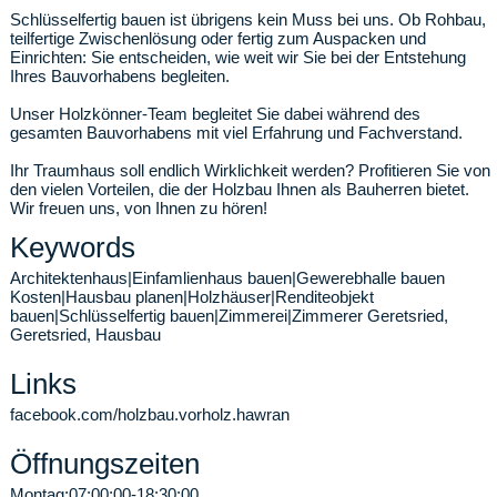
Schlüsselfertig bauen ist übrigens kein Muss bei uns. Ob Rohbau,
teilfertige Zwischenlösung oder fertig zum Auspacken und
Einrichten: Sie entscheiden, wie weit wir Sie bei der Entstehung
Ihres Bauvorhabens begleiten.
Unser Holzkönner-Team begleitet Sie dabei während des
gesamten Bauvorhabens mit viel Erfahrung und Fachverstand.
Ihr Traumhaus soll endlich Wirklichkeit werden? Profitieren Sie von
den vielen Vorteilen, die der Holzbau Ihnen als Bauherren bietet.
Wir freuen uns, von Ihnen zu hören!
Keywords
Architektenhaus|Einfamlienhaus bauen|Gewerebhalle bauen
Kosten|Hausbau planen|Holzhäuser|Renditeobjekt
bauen|Schlüsselfertig bauen|Zimmerei|Zimmerer Geretsried,
Geretsried, Hausbau
Links
facebook.com/holzbau.vorholz.hawran
Öffnungszeiten
Montag:
07:00:00-18:30:00