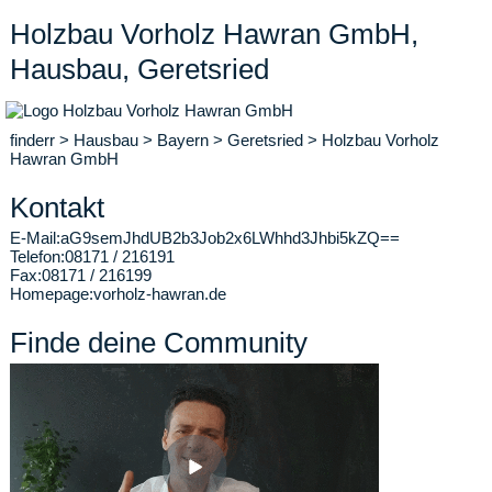
Holzbau Vorholz Hawran GmbH,
Hausbau, Geretsried
finderr
>
Hausbau
>
Bayern
>
Geretsried
>
Holzbau Vorholz
Hawran GmbH
Kontakt
E-Mail:
aG9semJhdUB2b3Job2x6LWhhd3Jhbi5kZQ==
Telefon:
08171 / 216191
Fax:
08171 / 216199
Homepage:
vorholz-hawran.de
Finde deine Community