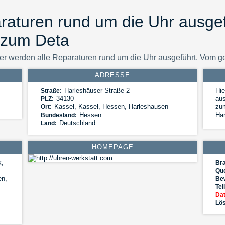
raturen rund um die Uhr ausge
 zum Deta
er werden alle Reparaturen rund um die Uhr ausgeführt. Vom g
ADRESSE
Harleshäuser Straße 2
Hie
Straße:
34130
aus
PLZ:
Kassel
,
Kassel, Hessen, Harleshausen
zu
Ort:
Hessen
Har
Bundesland:
Deutschland
Land:
HOMEPAGE
k,
Br
Que
en,
Be
Tei
Dat
Lös