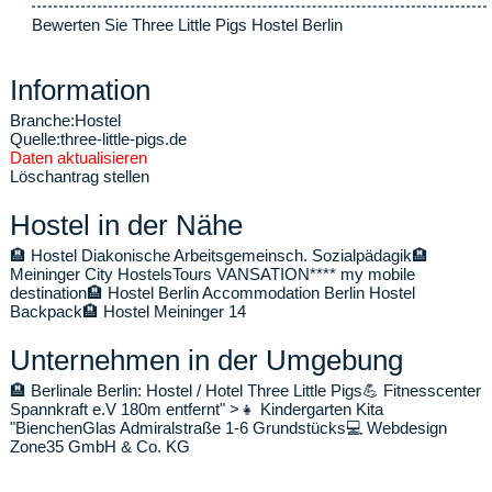
Bewerten Sie Three Little Pigs Hostel Berlin
Information
Branche:
Hostel
Quelle:
three-little-pigs.de
Daten aktualisieren
Löschantrag stellen
Hostel in der Nähe
🏨
Hostel Diakonische Arbeitsgemeinsch. Sozialpädagik
🏨
Meininger City Hostels
Tours VANSATION**** my mobile
destination
🏨
Hostel Berlin Accommodation Berlin Hostel
Backpack
🏨
Hostel Meininger 14
Unternehmen in der Umgebung
🏨
Berlinale Berlin: Hostel / Hotel Three Little Pigs
💪
Fitnesscenter
Spannkraft e.V
180m entfernt" >
👧
Kindergarten Kita
"Bienchen
Glas Admiralstraße 1-6 Grundstücks
💻
Webdesign
Zone35 GmbH & Co. KG