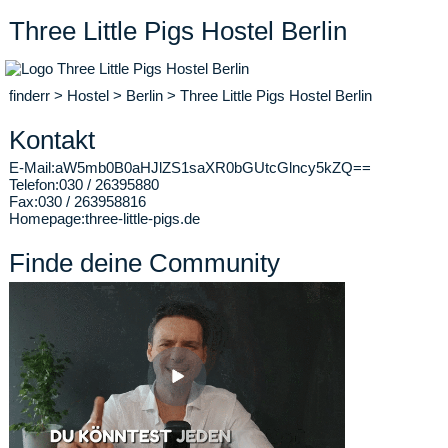
Three Little Pigs Hostel Berlin
finderr
>
Hostel
>
Berlin
>
Three Little Pigs Hostel Berlin
Kontakt
E-Mail:
aW5mb0B0aHJlZS1saXR0bGUtcGlncy5kZQ==
Telefon:
030 / 26395880
Fax:
030 / 263958816
Homepage:
three-little-pigs.de
Finde deine Community