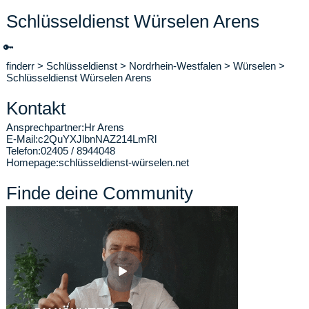
Schlüsseldienst Würselen Arens
🔑
finderr
>
Schlüsseldienst
>
Nordrhein-Westfalen
>
Würselen
>
Schlüsseldienst Würselen Arens
Kontakt
Ansprechpartner:
Hr Arens
E-Mail:
c2QuYXJlbnNAZ214LmRl
Telefon:
02405 / 8944048
Homepage:
schlüsseldienst-würselen.net
Finde deine Community