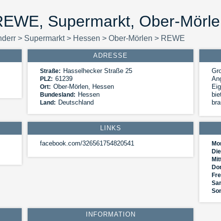
REWE, Supermarkt, Ober-Mörle
nderr
>
Supermarkt
>
Hessen
>
Ober-Mörlen
>
REWE
ADRESSE
Hasselhecker Straße 25
Gro
Straße:
61239
An
PLZ:
Ober-Mörlen
,
Hessen
Eig
Ort:
Hessen
bi
Bundesland:
Deutschland
bra
Land:
LINKS
facebook.com/326561754820541
Mo
Die
Mit
Do
Fre
Sa
So
INFORMATION