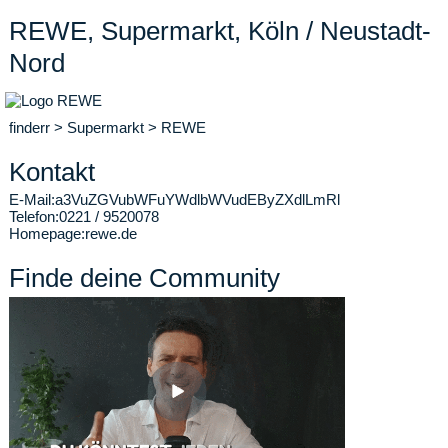
REWE, Supermarkt, Köln / Neustadt-
Nord
finderr
>
Supermarkt
>
REWE
Kontakt
E-Mail:
a3VuZGVubWFuYWdlbWVudEByZXdlLmRl
Telefon:
0221 / 9520078
Homepage:
rewe.de
Finde deine Community