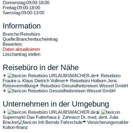
Donnerstag:
09:00-18:00
Freitag:
09:00-18:00
Samstag:
09:00-13:00
Information
Branche:
Reisebüro
Quelle:
Branchenbucheintrag
Bewerten:
Daten aktualisieren
Löschantrag stellen
Reisebüro in der Nähe
✈
Reisebüro URLAUBSMACHER.de
✈
Reisebüro
Frauke u. Klaus Dietrich Vollmer
✈
Reisebüro Holborn Jens
Reisevermittlung
✈
Reisebüro Gesundheitsreisen Wessel GmbH
✈
Reisebüro Gesundheitsreisen Wessel GmbH
Unternehmen in der Umgebung
✈
Reisebüro URLAUBSMACHER.de
🍌
Supermarkt Das Futterhaus
💉
Zahnarzt Dr. med. dent. Julia
Bracker
Inh Bernds Fahrschule
☂
Versicherungsmakler
Kolton-finanz