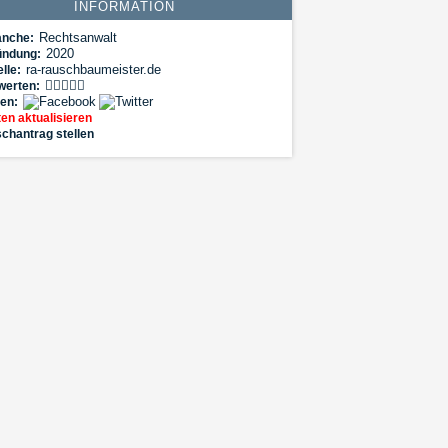
INFORMATION
Rechtsanwalt
anche:
2020
ündung:
ra-rauschbaumeister.de
lle:
werten:
len:
en aktualisieren
chantrag stellen