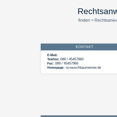
Rechtsanw
finderr
>
Rechtsanwa
KONTAKT
E-Mail:
089 / 45457960
Telefon:
089 / 45457966
Fax:
ra-rauschbaumeister.de
Homepage: