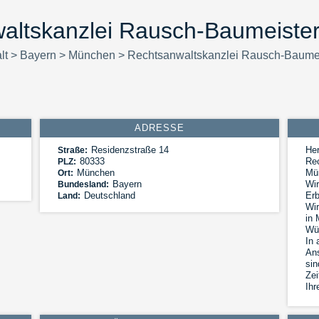
altskanzlei Rausch-Baumeiste
lt
>
Bayern
>
München
>
Rechtsanwaltskanzlei Rausch-Baume
ADRESSE
Residenzstraße 14
Her
Straße:
80333
Rec
PLZ:
München
Mü
Ort:
Bayern
Wir
Bundesland:
Deutschland
Erb
Land:
Wir
in 
Wü
In 
Ans
sin
Zei
Ihr