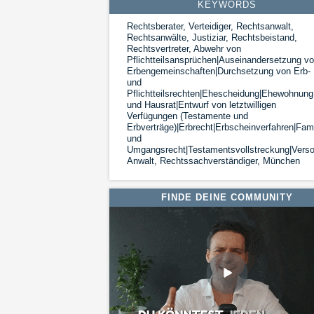
KEYWORDS
Rechtsberater, Verteidiger, Rechtsanwalt,
Rechtsanwälte, Justiziar, Rechtsbeistand,
Rechtsvertreter, Abwehr von
Pflichtteilsansprüchen|Auseinandersetzung v
Erbengemeinschaften|Durchsetzung von Erb-
und
Pflichtteilsrechten|Ehescheidung|Ehewohnung
und Hausrat|Entwurf von letztwilligen
Verfügungen (Testamente und
Erbverträge)|Erbrecht|Erbscheinverfahren|Fami
und
Umgangsrecht|Testamentsvollstreckung|Versor
Anwalt, Rechtssachverständiger, München
FINDE DEINE COMMUNITY