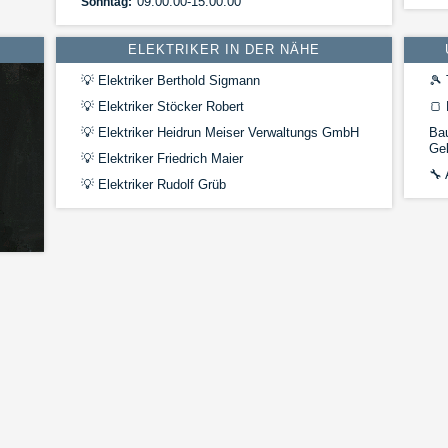
09:00:00-15:00:00
Sonntag:
ELEKTRIKER IN DER NÄHE
💡
Elektriker Berthold Sigmann
🎾
💡
Elektriker Stöcker Robert
🍞
💡
Elektriker Heidrun Meiser Verwaltungs GmbH
Ba
Gel
💡
Elektriker Friedrich Maier
🔧
💡
Elektriker Rudolf Grüb