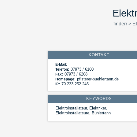
Elekt
finderr
>
El
KONTAKT
E-Mail:
07973 / 6100
Telefon:
07973 / 6268
Fax:
pfisterer-buehlertann.de
Homepage:
79.233.252.246
IP:
KEYWORDS
Elektroinstallateur, Elektriker,
Elektroinstallateure, Bühlertann