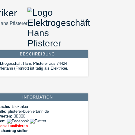
riker
ans Pfisterer
BESCHREIBUNG
ktrogeschäft Hans Pfisterer aus 74424
lertann (Fronrot) ist tätig als Elektriker.
INFORMATION
Elektriker
anche:
pfisterer-buehlertann.de
lle:
werten:
len:
en aktualisieren
chantrag stellen