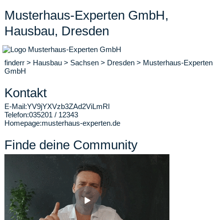
Musterhaus-Experten GmbH,
Hausbau, Dresden
finderr
>
Hausbau
>
Sachsen
>
Dresden
>
Musterhaus-Experten
GmbH
Kontakt
E-Mail:
YV9jYXVzb3ZAd2ViLmRl
Telefon:
035201 / 12343
Homepage:
musterhaus-experten.de
Finde deine Community