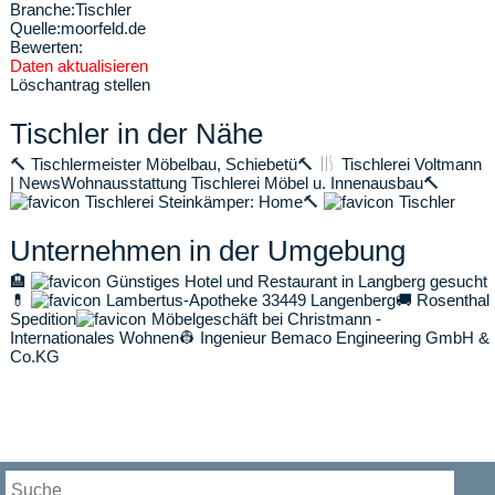
Branche:
Tischler
Quelle:
moorfeld.de
Bewerten:
Daten aktualisieren
Löschantrag stellen
Tischler in der Nähe
🔨
Tischlermeister Möbelbau, Schiebetü
🔨
Tischlerei Voltmann
| News
Wohnausstattung Tischlerei Möbel u. Innenausbau
🔨
Tischlerei Steinkämper: Home
🔨
Tischler
Unternehmen in der Umgebung
🏨
Günstiges Hotel und Restaurant in Langberg gesucht
💊
Lambertus-Apotheke 33449 Langenberg
🚚
Rosenthal
Spedition
Möbelgeschäft bei Christmann -
Internationales Wohnen
👷
Ingenieur Bemaco Engineering GmbH &
Co.KG