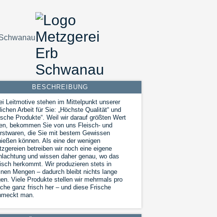
 Schwanau
BESCHREIBUNG
i Leitmotive stehen im Mittelpunkt unserer
lichen Arbeit für Sie: „Höchste Qualität“ und
ische Produkte“. Weil wir darauf größten Wert
en, bekommen Sie von uns Fleisch- und
stwaren, die Sie mit bestem Gewissen
ießen können. Als eine der wenigen
zgereien betreiben wir noch eine eigene
lachtung und wissen daher genau, wo das
isch herkommt. Wir produzieren stets in
inen Mengen – dadurch bleibt nichts lange
gen. Viele Produkte stellen wir mehrmals pro
he ganz frisch her – und diese Frische
hmeckt man.