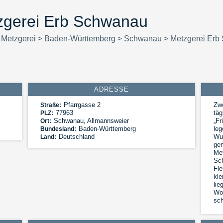
zgerei Erb Schwanau
>
Metzgerei
>
Baden-Württemberg
>
Schwanau
>
Metzgerei Erb
ADRESSE
Pfarrgasse 2
Zwe
Straße:
77963
täg
PLZ:
Schwanau
,
Allmannsweier
„Fr
Ort:
Baden-Württemberg
leg
Bundesland:
Deutschland
Wur
Land:
gen
Met
Sch
Fle
kle
lie
Woc
sc