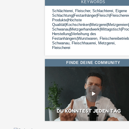
KEYWORDS
Schlächterei, Fleischer, Schlachterei, Eigene
Schlachtung|Festanhänger|Fleisch|Fleischerei
Produkte|Höchste
Qualität|Kochschinken|Metzgerei|Metzgereien
Schwanau|Metzgerhandwerk|Mittagstisch|Produ
Herstellung|Verleihung des
Festanhängers|Wurstwaren, Fleischereibetrieb
Schwanau, Fleischhauerei, Metzgerei,
Fleischerei
FINDE DEINE COMMUNITY