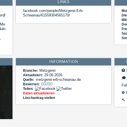
LINKS
facebook.com/people/Metzgerei-Erb-
Mo
en|Frische
Schwanau/61559304565170/
Die
Mit
|Metzgerei
Do
kte|Produktionsverfahren|Rohschinken|Traditionelle
Fre
Sa
,
So
INFORMATION
Metzgerei
🏨
Branche:
29.06.2026
Aktualisiert:
🎓
metzgerei-erb-schwanau.de
Quelle:
Bewerten:
Fa
Teilen:
⚽
F
Daten aktualisieren
Löschantrag stellen
🔨
T