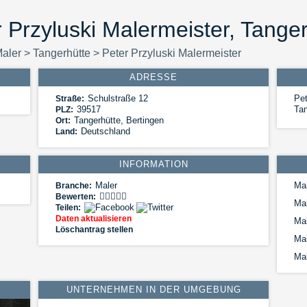
 Przyluski Malermeister, Tange
aler
>
Tangerhütte
>
Peter Przyluski Malermeister
ADRESSE
Schulstraße 12
Pet
Straße:
39517
Tan
PLZ:
Tangerhütte
,
Bertingen
Ort:
Deutschland
Land:
INFORMATION
Maler
Mal
Branche:
Bewerten:
Ma
Teilen:
Daten aktualisieren
Mal
Löschantrag stellen
Mal
Mal
UNTERNEHMEN IN DER UMGEBUNG