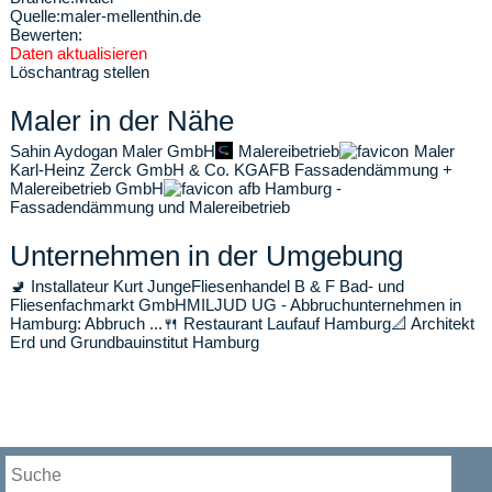
Quelle:
maler-mellenthin.de
Bewerten:
Daten aktualisieren
Löschantrag stellen
Maler in der Nähe
Sahin Aydogan Maler GmbH
Malereibetrieb
Maler
Karl-Heinz Zerck GmbH & Co. KG
AFB Fassadendämmung +
Malereibetrieb GmbH
afb Hamburg -
Fassadendämmung und Malereibetrieb
Unternehmen in der Umgebung
🚽
Installateur Kurt Junge
Fliesenhandel B & F Bad- und
Fliesenfachmarkt GmbH
MILJUD UG - Abbruchunternehmen in
Hamburg: Abbruch ...
🍴
Restaurant Laufauf Hamburg
📐
Architekt
Erd und Grundbauinstitut Hamburg