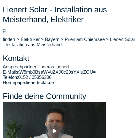
Lienert Solar - Installation aus
Meisterhand, Elektriker
💡
finderr
>
Elektriker
>
Bayern
>
Prien am Chiemsee
>
Lienert Solar
- Installation aus Meisterhand
Kontakt
Ansprechpartner:
Thomas Lienert
E-Mail:
aW5mb0BsaWVuZXJ0c29sYXIuZGU=
Telefon:
0152 / 05356306
Homepage:
lienertsolar.de
Finde deine Community