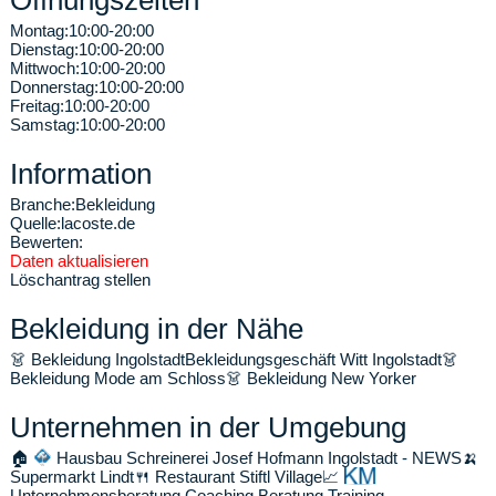
Öffnungszeiten
Montag:
10:00-20:00
Dienstag:
10:00-20:00
Mittwoch:
10:00-20:00
Donnerstag:
10:00-20:00
Freitag:
10:00-20:00
Samstag:
10:00-20:00
Information
Branche:
Bekleidung
Quelle:
lacoste.de
Bewerten:
Daten aktualisieren
Löschantrag stellen
Bekleidung in der Nähe
👗
Bekleidung Ingolstadt
Bekleidungsgeschäft Witt Ingolstadt
👗
Bekleidung Mode am Schloss
👗
Bekleidung New Yorker
Unternehmen in der Umgebung
🏠
Hausbau Schreinerei Josef Hofmann Ingolstadt - NEWS
🍌
Supermarkt Lindt
🍴
Restaurant Stiftl Village
📈
Unternehmensberatung Coaching Beratung Training