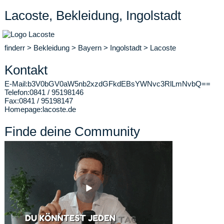
Lacoste, Bekleidung, Ingolstadt
finderr
>
Bekleidung
>
Bayern
>
Ingolstadt
>
Lacoste
Kontakt
E-Mail:
b3V0bGV0aW5nb2xzdGFkdEBsYWNvc3RlLmNvbQ==
Telefon:
0841 / 95198146
Fax:
0841 / 95198147
Homepage:
lacoste.de
Finde deine Community