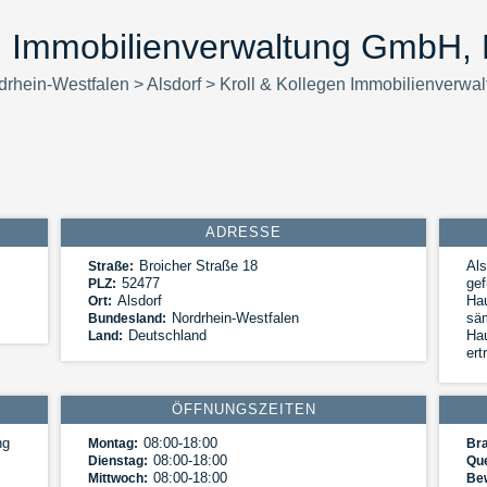
en Immobilienverwaltung GmbH,
drhein-Westfalen
>
Alsdorf
>
Kroll & Kollegen Immobilienverw
ADRESSE
Broicher Straße 18
Als
Straße:
52477
gef
PLZ:
Alsdorf
Hau
Ort:
Nordrhein-Westfalen
säm
Bundesland:
Deutschland
Hau
Land:
ert
ÖFFNUNGSZEITEN
ng
08:00-18:00
Montag:
Br
08:00-18:00
Dienstag:
Que
08:00-18:00
Mittwoch:
Be