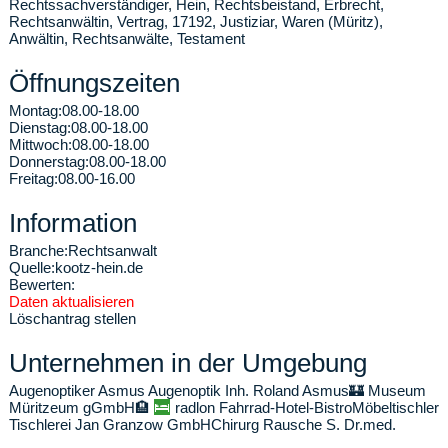
Rechtssachverständiger, Hein, Rechtsbeistand, Erbrecht,
Rechtsanwältin, Vertrag, 17192, Justiziar, Waren (Müritz),
Anwältin, Rechtsanwälte, Testament
Öffnungszeiten
Montag:
08.00-18.00
Dienstag:
08.00-18.00
Mittwoch:
08.00-18.00
Donnerstag:
08.00-18.00
Freitag:
08.00-16.00
Information
Branche:
Rechtsanwalt
Quelle:
kootz-hein.de
Bewerten:
Daten aktualisieren
Löschantrag stellen
Unternehmen in der Umgebung
Augenoptiker Asmus Augenoptik Inh. Roland Asmus
🏰
Museum
Müritzeum gGmbH
🏨
radlon Fahrrad-Hotel-Bistro
Möbeltischler
Tischlerei Jan Granzow GmbH
Chirurg Rausche S. Dr.med.