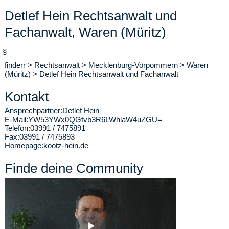
Detlef Hein Rechtsanwalt und
Fachanwalt, Waren (Müritz)
§
finderr
>
Rechtsanwalt
>
Mecklenburg-Vorpommern
>
Waren
(Müritz)
>
Detlef Hein Rechtsanwalt und Fachanwalt
Kontakt
Ansprechpartner:
Detlef Hein
E-Mail:
YW53YWx0QGtvb3R6LWhlaW4uZGU=
Telefon:
03991 / 7475891
Fax:
03991 / 7475893
Homepage:
kootz-hein.de
Finde deine Community