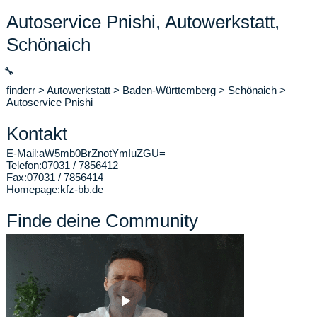
Autoservice Pnishi, Autowerkstatt,
Schönaich
🔧
finderr
>
Autowerkstatt
>
Baden-Württemberg
>
Schönaich
>
Autoservice Pnishi
Kontakt
E-Mail:
aW5mb0BrZnotYmIuZGU=
Telefon:
07031 / 7856412
Fax:
07031 / 7856414
Homepage:
kfz-bb.de
Finde deine Community