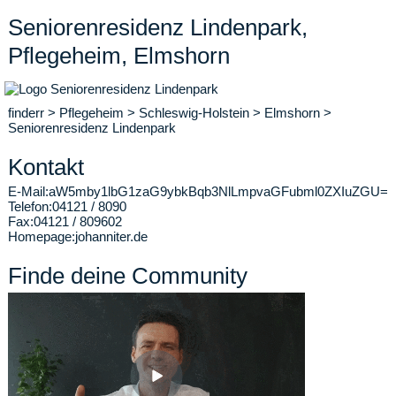
Seniorenresidenz Lindenpark,
Pflegeheim, Elmshorn
finderr
>
Pflegeheim
>
Schleswig-Holstein
>
Elmshorn
>
Seniorenresidenz Lindenpark
Kontakt
E-Mail:
aW5mby1lbG1zaG9ybkBqb3NlLmpvaGFubml0ZXIuZGU=
Telefon:
04121 / 8090
Fax:
04121 / 809602
Homepage:
johanniter.de
Finde deine Community