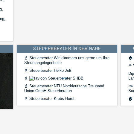
g,
ng,
STEUERBERATER IN DER NÄHE
📓
Steuerberater Wir kümmern uns gerne um Ihre
🏠
Steuerangelegenheite
☂
V
📓
Steuerberater Heiko Jeß
Dip
📓
Steuerberater SHBB
La
📓
Steuerberater NTU Norddeutsche Treuhand
🚲
Union GmbH Steuerberatun
Sac
📓
Steuerberater Krebs Horst
🏠