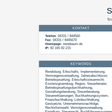
S
fi
KONTAKT
04331 / 844560
Telefon:
04331 / 8445670
Fax:
irenebaum.de
Homepage:
82.165.92.215
IP:
KEYWORDS
Rendsburg, Erbschafts, Implementierung,
Vermoegensverwaltung, Jahresabschlüsse,
Betriebspruefung, Erbschaftssteuerrecht,
Existenzgruendung, Region, Steuerberater,
Betriebspruefungsdurchfuehrung,
Gestaltungsberatung, Steuerberatung,
Steuererklaerungen, Buchfuehrungssystem,
Finanzbuchhaltung, Lohnbuchhaltung,
Gestuetzte, Unternehmensnachfolge,
Rechtsformwahl, Vermögensverwaltung,
Erstellung, Steuerrecht, Buchführungssystem