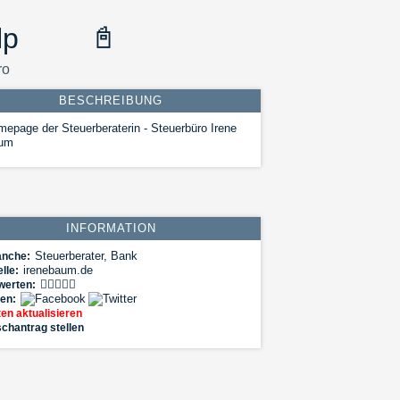
lp
📓
ro
BESCHREIBUNG
epage der Steuerberaterin - Steuerbüro Irene
um
INFORMATION
Steuerberater, Bank
anche:
irenebaum.de
lle:
werten:
len:
en aktualisieren
chantrag stellen