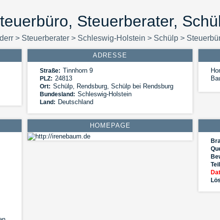
teuerbüro, Steuerberater, Schü
nderr
>
Steuerberater
>
Schleswig-Holstein
>
Schülp
>
Steuerbü
ADRESSE
Tinnhorn 9
Hom
Straße:
24813
Ba
PLZ:
Schülp
,
Rendsburg, Schülp bei Rendsburg
Ort:
Schleswig-Holstein
Bundesland:
Deutschland
Land:
HOMEPAGE
Br
Que
Be
Tei
Dat
Lös
en,