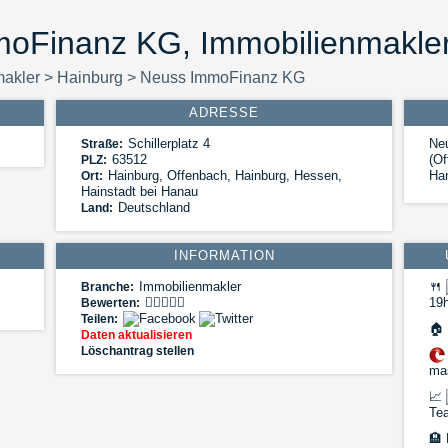
oFinanz KG, Immobilienmakler
makler
>
Hainburg
>
Neuss ImmoFinanz KG
ADRESSE
Schillerplatz 4
Ne
Straße:
63512
(Of
PLZ:
Hainburg
,
Offenbach, Hainburg, Hessen,
Han
Ort:
Hainstadt bei Hanau
Deutschland
Land:
INFORMATION
Immobilienmakler
🍴
Branche:
19h
Bewerten:
Teilen:
🏠
Daten aktualisieren
Löschantrag stellen
mas
📈
Te
🏨