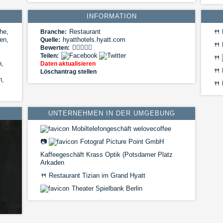
INFORMATION
he,
Restaurant
🍴
Branche:
en,
hyatthotels.hyatt.com
Quelle:
🍴
Bewerten:
Teilen:
🍴
n,
Daten aktualisieren
🍴
Löschantrag stellen
n,
🍴
UNTERNEHMEN IN DER UMGEBUNG
Mobiltelefongeschäft welovecoffee
📷
Fotograf Picture Point GmbH
Kaffeegeschäft Krass Optik (Potsdamer Platz
Arkaden
🍴
Restaurant Tizian im Grand Hyatt
Theater Spielbank Berlin