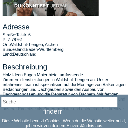
Adresse
Straße:
Talstr. 6
PLZ:
79761
Ort:
Waldshut-Tiengen
,
Aichen
Bundesland:
Baden-Württemberg
Land:
Deutschland
Beschreibung
Holz Ideen Eugen Maier bietet umfassende
Zimmereidienstleistungen in Waldshut-Tiengen an. Unser
erfahrenes Team ist spezialisiert auf die Montage von Balkenlagen,
Bedachungen und Dachgauben sowie den Ausbau von
Dachgeschossen und die Reparatur von Dächern. Wir fertigen
individuelle Holzterrassen, Holzfassaden und Rigipswände an und
installieren Fenster und Dachfenster. Überzeugen Sie sich von
unserer Expertise als Zimmermeister und entdecken Sie kreative
finderr
Lösungen für Ihre Holzprojekte. Qualität und Kundenzufriedenheit
stehen bei uns an erster Stelle.
Diese Website benutzt Cookies. Wenn du die Website weiter nutzt,
gehen wir von deinem Einverständnis aus.