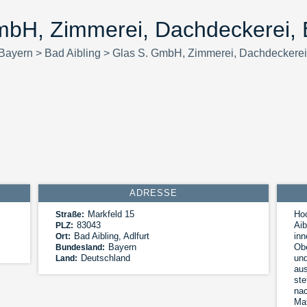
mbH, Zimmerei, Dachdeckerei, B
Bayern
>
Bad Aibling
>
Glas S. GmbH, Zimmerei, Dachdeckerei,
ADRESSE
Markfeld 15
Hoc
Straße:
83043
Aib
PLZ:
Bad Aibling
,
Adlfurt
inn
Ort:
Bayern
Obe
Bundesland:
Deutschland
und
Land:
aus
ste
nac
Mat