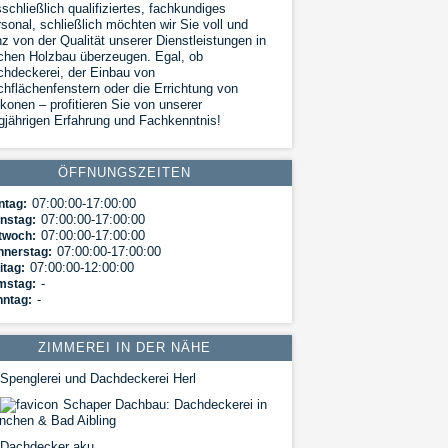
schließlich qualifiziertes, fachkundiges
sonal, schließlich möchten wir Sie voll und
z von der Qualität unserer Dienstleistungen in
chen Holzbau überzeugen. Egal, ob
hdeckerei, der Einbau von
hflächenfenstern oder die Errichtung von
konen – profitieren Sie von unserer
gjährigen Erfahrung und Fachkenntnis!
ÖFFNUNGSZEITEN
07:00:00-17:00:00
ntag:
07:00:00-17:00:00
nstag:
07:00:00-17:00:00
twoch:
07:00:00-17:00:00
nnerstag:
07:00:00-12:00:00
itag:
-
mstag:
-
nntag:
ZIMMEREI IN DER NÄHE
Spenglerei und Dachdeckerei Herl
Schaper Dachbau: Dachdeckerei in
nchen & Bad Aibling
Dachdecker aku