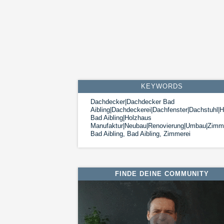
KEYWORDS
Dachdecker|Dachdecker Bad
Aibling|Dachdeckerei|Dachfenster|Dachstuhl|
Bad Aibling|Holzhaus
Manufaktur|Neubau|Renovierung|Umbau|Zimme
Bad Aibling, Bad Aibling, Zimmerei
FINDE DEINE COMMUNITY