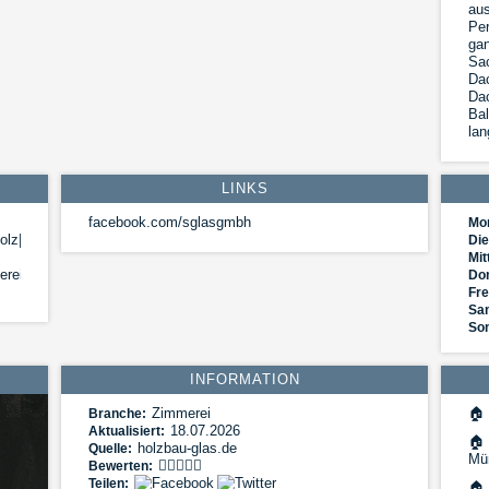
aus
Per
gan
Sa
Dac
Dac
Bal
lan
LINKS
facebook.com/sglasgmbh
Mo
Holz|Holzbau|Holzhaus|Holzhaus
Die
Mit
rei|Zimmerei
Do
Fre
Sa
So
INFORMATION
Zimmerei
🏠
Branche:
18.07.2026
Aktualisiert:
🏠
holzbau-glas.de
Quelle:
Mü
Bewerten:
Teilen:
🏠