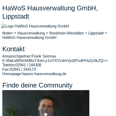
HaWoS Hausverwaltung GmbH,
Lippstadt
finderr
>
Hausverwaltung
>
Nordrhein-Westfalen
>
Lippstadt
>
HaWoS Hausverwaltung GmbH
Kontakt
Ansprechpartner:
Frank Semrau
E-Mail:
aW5mb0BoYXdvcy1oYXVzdmVyd2FsdHVuZy5kZQ==
Telefon:
02941 / 244308
Fax:
02941 / 244173
Homepage:
hawos-hausverwaltung.de
Finde deine Community