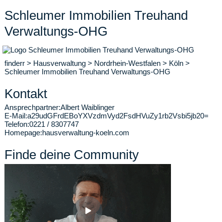
Schleumer Immobilien Treuhand
Verwaltungs-OHG
finderr
>
Hausverwaltung
>
Nordrhein-Westfalen
>
Köln
>
Schleumer Immobilien Treuhand Verwaltungs-OHG
Kontakt
Ansprechpartner:
Albert Waiblinger
E-Mail:
a29udGFrdEBoYXVzdmVyd2FsdHVuZy1rb2Vsbi5jb20=
Telefon:
0221 / 8307747
Homepage:
hausverwaltung-koeln.com
Finde deine Community