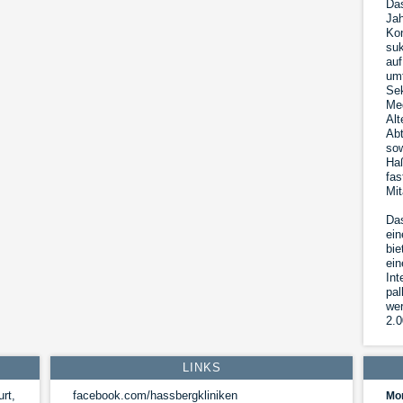
Das
Jah
Kon
suk
auf
umf
Sek
Med
Alt
Abt
sow
Haß
fas
Mit
Das
ein
bie
ein
Int
pal
wer
2.0
LINKS
rt,
facebook.com/hassbergkliniken
Mo