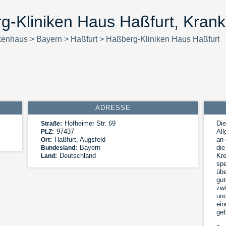
g-Kliniken Haus Haßfurt, Kran
kenhaus
>
Bayern
>
Haßfurt
>
Haßberg-Kliniken Haus Haßfurt
ADRESSE
Hofheimer Str. 69
Die
Straße:
97437
Al
PLZ:
Haßfurt
,
Augsfeld
an 
Ort:
Bayern
die
Bundesland:
Deutschland
Kre
Land:
spe
übe
gut
zwi
und
ein
geb