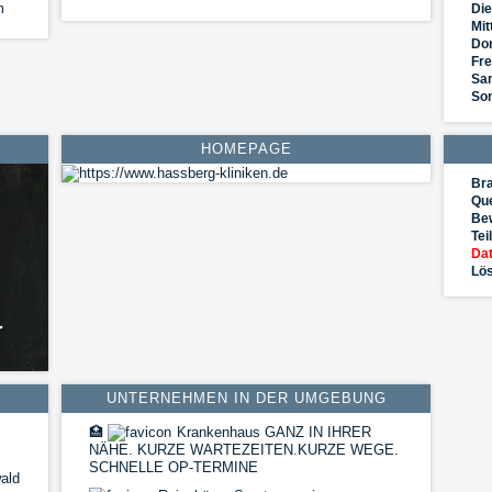
m
Die
Mit
Do
Fre
Sa
So
HOMEPAGE
Br
Que
Be
Tei
Dat
Lös
UNTERNEHMEN IN DER UMGEBUNG
🏥
Krankenhaus GANZ IN IHRER
NÄHE. KURZE WARTEZEITEN.KURZE WEGE.
SCHNELLE OP-TERMINE
ald