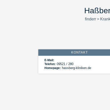
Haßber
finderr
>
Kran
KONTAKT
E-Mail:
09521 / 280
Telefon:
hassberg-kliniken.de
Homepage: