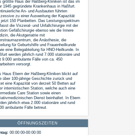
 größte Haus der Haßberg-Kliniken ist das im
r 1945 gegründete Krankenhaus in Haßfurt.
tinuierliche An- und Ausbauten führten
zessive zu einer Ausweitung der Kapazität
 jetzt 150 Planbetten. Das Leistungsspektrum
asst die Viszeral- und Unfallchirurgie mit der
tion Gefäßchirurgie ebenso wie die Innere
izin, die Akutgeriatrie mit
erstraumazentrum, die Anästhesie, die
eilung für Geburtshilfe und Frauenheilkunde
ie eine Belegabteilung für HNO-Heilkunde. In
furt werden jährlich rund 7.000 stationäre und
t 9.000 ambulante Fälle von ca. 450
arbeitern versorgt.
 Haus Ebern der Haßberg-Kliniken blickt auf
e über 100-jährige Geschichte zurück und
tet eine Kapazität von derzeit 50 Betten auf
er internistischen Station, welche auch eine
ermediate Care Station sowie einen
liativmedizinischen Dienst beinhaltet. In Ebern
den jährlich etwa 2.000 stationäre und rund
00 ambulante Fälle betreut.
ÖFFNUNGSZEITEN
00:00:00-00:00:00
ntag: