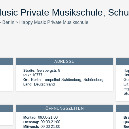
sic Private Musikschule, Schul
>
Berlin
>
Happy Music Private Musikschule
ADRESSE
Geisbergstr. 9
Ha
Straße:
10777
Unt
PLZ:
Berlin
,
Tempelhof-Schöneberg, Schöneberg
Gei
Ort:
Deutschland
Git
Land:
reg
Stu
ÖFFNUNGSZEITEN
09:00-21:00
Montag:
Br
09:00-21:00
Dienstag:
Que
09:00-21:00
Mittwoch:
Be