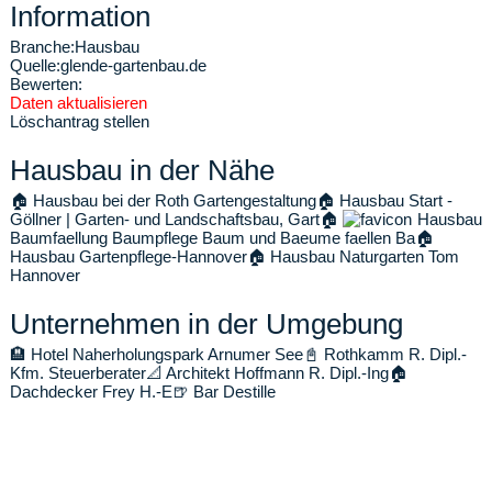
Information
Branche:
Hausbau
Quelle:
glende-gartenbau.de
Bewerten:
Daten aktualisieren
Löschantrag stellen
Hausbau in der Nähe
🏠
Hausbau bei der Roth Gartengestaltung
🏠
Hausbau Start -
Göllner | Garten- und Landschaftsbau, Gart
🏠
Hausbau
Baumfaellung Baumpflege Baum und Baeume faellen Ba
🏠
Hausbau Gartenpflege-Hannover
🏠
Hausbau Naturgarten Tom
Hannover
Unternehmen in der Umgebung
🏨
Hotel Naherholungspark Arnumer See
📓
Rothkamm R. Dipl.-
Kfm. Steuerberater
📐
Architekt Hoffmann R. Dipl.-Ing
🏠
Dachdecker Frey H.-E
🍺
Bar Destille