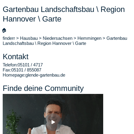
Gartenbau Landschaftsbau \ Region
Hannover \ Garte
🏠
finderr
>
Hausbau
>
Niedersachsen
>
Hemmingen
>
Gartenbau
Landschaftsbau \ Region Hannover \ Garte
Kontakt
Telefon:
05101 / 4717
Fax:
05101 / 855087
Homepage:
glende-gartenbau.de
Finde deine Community