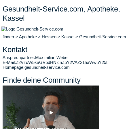
Gesundheit-Service.com, Apotheke,
Kassel
finderr
>
Apotheke
>
Hessen
>
Kassel
>
Gesundheit-Service.com
Kontakt
Ansprechpartner:
Maximilian Weber
E-Mail:
Z2VzdW5kaGVpdHNlcnZpY2VAZ21haWwuY29t
Homepage:
gesundheit-service.com
Finde deine Community