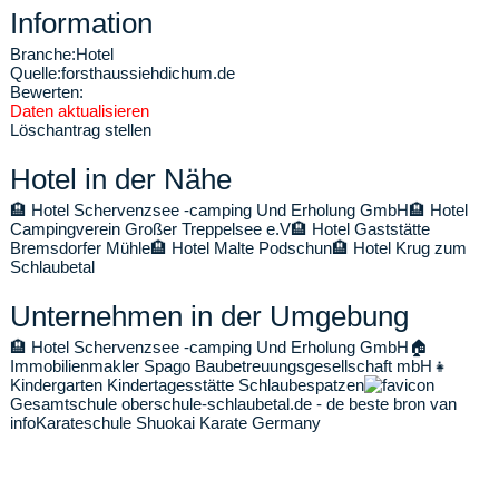
Information
Branche:
Hotel
Quelle:
forsthaussiehdichum.de
Bewerten:
Daten aktualisieren
Löschantrag stellen
Hotel in der Nähe
🏨
Hotel Schervenzsee -camping Und Erholung GmbH
🏨
Hotel
Campingverein Großer Treppelsee e.V
🏨
Hotel Gaststätte
Bremsdorfer Mühle
🏨
Hotel Malte Podschun
🏨
Hotel Krug zum
Schlaubetal
Unternehmen in der Umgebung
🏨
Hotel Schervenzsee -camping Und Erholung GmbH
🏠
Immobilienmakler Spago Baubetreuungsgesellschaft mbH
👧
Kindergarten Kindertagesstätte Schlaubespatzen
Gesamtschule oberschule-schlaubetal.de - de beste bron van
info
Karateschule Shuokai Karate Germany