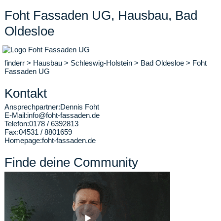
Foht Fassaden UG, Hausbau, Bad
Oldesloe
finderr
>
Hausbau
>
Schleswig-Holstein
>
Bad Oldesloe
>
Foht
Fassaden UG
Kontakt
Ansprechpartner:
Dennis Foht
E-Mail:
info@foht-fassaden.de
Telefon:
0178 / 6392813
Fax:
04531 / 8801659
Homepage:
foht-fassaden.de
Finde deine Community