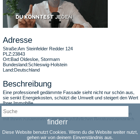
Adresse
Straße:
Am Steinfelder Redder 124
PLZ:
23843
Ort:
Bad Oldesloe
,
Stormarn
Bundesland:
Schleswig-Holstein
Land:
Deutschland
Beschreibung
Eine professionell gedämmte Fassade sieht nicht nur schön aus,
sie senkt Energiekosten, schützt die Umwelt und steigert den Wert
Ihrer Immobilie.
Wir setzen gerne Ihre Vorstellungen und Ideen um und erstellen
mit Ihnen zusammen in einem ausführlichen Beratungsgespräch
finderr
ein maßgeschneidertes Angebot für Sie.
Diese Website benutzt Cookies. Wenn du die Website weiter nutzt,
Alle Leistungen bieten wir aus einer Hand an.
gehen wir von deinem Einverständnis aus.