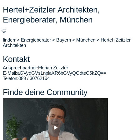
Hertel+Zeitzler Architekten,
Energieberater, München
💡
finderr
>
Energieberater
>
Bayern
>
München
>
Hertel+Zeitzler
Architekten
Kontakt
Ansprechpartner:
Florian Zeitzler
E-Mail:
aGVydGVsLnplaXR6bGVyQGdteC5kZQ==
Telefon:
089 / 30762194
Finde deine Community