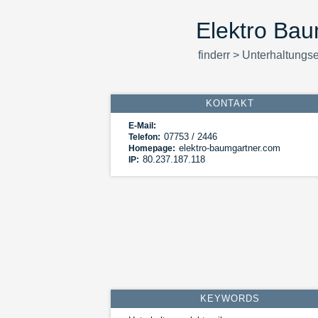
Elektro Bau
finderr
>
Unterhaltungse
KONTAKT
E-Mail:
07753 / 2446
Telefon:
elektro-baumgartner.com
Homepage:
80.237.187.118
IP:
KEYWORDS