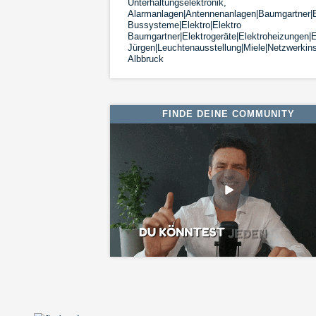
Unterhaltungselektronik,
Alarmanlagen|Antennenanlagen|Baumgartner|
Bussysteme|Elektro|Elektro
Baumgartner|Elektrogeräte|Elektroheizungen|El
Jürgen|Leuchtenausstellung|Miele|Netzwerkins
Albbruck
FINDE DEINE COMMUNITY