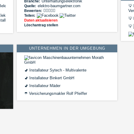
Unterhaltungselektronik
Branche:
Beleuchtung|EIB-
elektro-baumgartner.com
💡
Quelle:
Ver
Bewerten:
ektroinstallationen|Elektromeister|Hausgeräte|Kästel
Teilen:
💡
E
tallationen|Photovoltaik|Strom|Stromspeicher|Telefonanlagen|Wallbox,
Daten aktualisieren
Löschantrag stellen
💡
UNTERNEHMEN IN DER UMGEBUNG
Maschinenbauunternehmen Morath
GmbH
🚽
Installateur Sytech - Multivalente
🚽
Installateur Binkert GmbH
🚽
Installateur Mäder
☂
Versicherungsmakler Rolf Pfeiffer