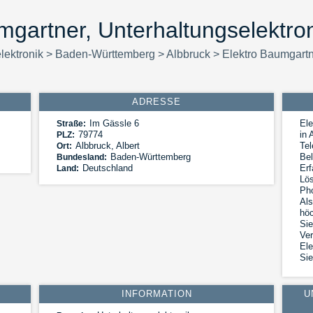
mgartner, Unterhaltungselektron
lektronik
>
Baden-Württemberg
>
Albbruck
>
Elektro Baumgart
ADRESSE
Im Gässle 6
Ele
Straße:
79774
in 
PLZ:
Albbruck
,
Albert
Te
Ort:
Baden-Württemberg
Bel
Bundesland:
Deutschland
Erf
Land:
Lös
Pho
Als
höc
Sie
Ver
Ele
Sie
INFORMATION
U