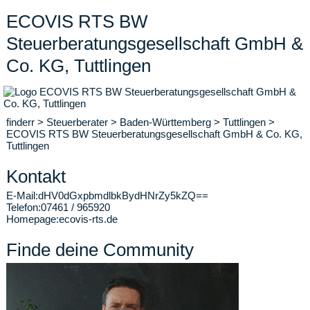
ECOVIS RTS BW
Steuerberatungsgesellschaft GmbH &
Co. KG, Tuttlingen
finderr
>
Steuerberater
>
Baden-Württemberg
>
Tuttlingen
>
ECOVIS RTS BW Steuerberatungsgesellschaft GmbH & Co. KG,
Tuttlingen
Kontakt
E-Mail:
dHV0dGxpbmdlbkBydHNrZy5kZQ==
Telefon:
07461 / 965920
Homepage:
ecovis-rts.de
Finde deine Community