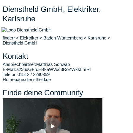
Dienstheld GmbH, Elektriker,
Karlsruhe
finderr
>
Elektriker
>
Baden-Württemberg
>
Karlsruhe
>
Dienstheld GmbH
Kontakt
Ansprechpartner:
Matthias Schwab
E-Mail:
a29udGFrdEBkaWVuc3RoZWxkLmRl
Telefon:
01512 / 2280359
Homepage:
dienstheld.de
Finde deine Community